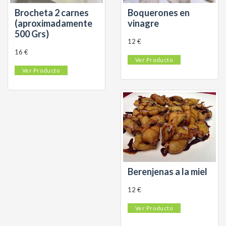
Brocheta 2 carnes
Boquerones en
(aproximadamente
vinagre
500 Grs)
12 €
16 €
Ver Producto
Ver Producto
Berenjenas a la miel
12 €
Ver Producto