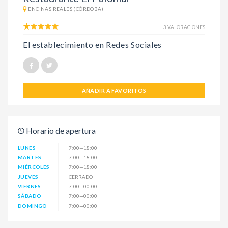
ENCINAS REALES (CÓRDOBA)
3 VALORACIONES
El establecimiento en Redes Sociales
AÑADIR A FAVORITOS
Horario de apertura
LUNES
7:00—18:00
MARTES
7:00—18:00
MIÉRCOLES
7:00—18:00
JUEVES
CERRADO
VIERNES
7:00—00:00
SÁBADO
7:00—00:00
DOMINGO
7:00—00:00