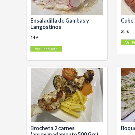
Ensaladilla de Gambas y
Cube 
Langostinos
28 €
14 €
Ver P
Ver Producto
Brocheta 2 carnes
Boque
(aproximadamente 500 Grs)