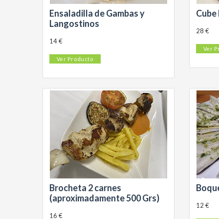
Ensaladilla de Gambas y
Cube 
Langostinos
28 €
14 €
Ver P
Ver Producto
Brocheta 2 carnes
Boque
(aproximadamente 500 Grs)
12 €
16 €