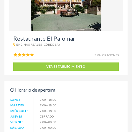
Restaurante El Palomar
ENCINAS REALES (CÓRDOBA)
3 VALORACIONES
VER ESTABLECIMIENTO
Horario de apertura
LUNES
7:00—18:00
MARTES
7:00—18:00
MIÉRCOLES
7:00—18:00
JUEVES
CERRADO
VIERNES
7:00—00:00
SÁBADO
7:00—00:00