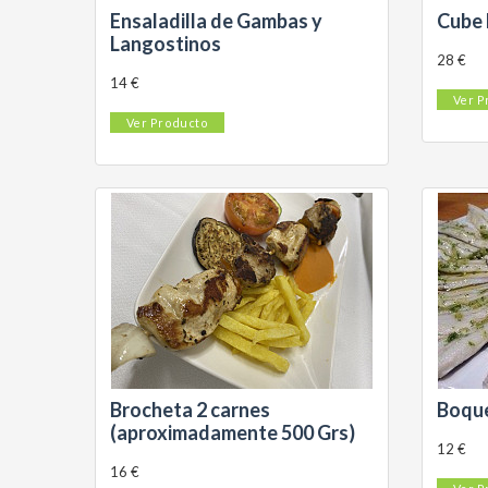
Ensaladilla de Gambas y
Cube 
Langostinos
28 €
14 €
Ver P
Ver Producto
Brocheta 2 carnes
Boque
(aproximadamente 500 Grs)
12 €
16 €