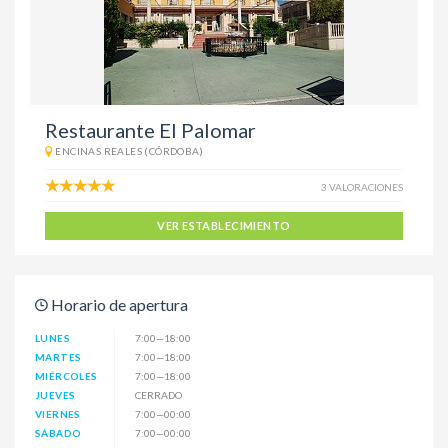
Restaurante El Palomar
ENCINAS REALES (CÓRDOBA)
3 VALORACIONES
VER ESTABLECIMIENTO
Horario de apertura
LUNES
7:00—18:00
MARTES
7:00—18:00
MIÉRCOLES
7:00—18:00
JUEVES
CERRADO
VIERNES
7:00—00:00
SÁBADO
7:00—00:00