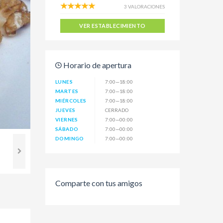
3 VALORACIONES
VER ESTABLECIMIENTO
Horario de apertura
LUNES
7:00—18:00
MARTES
7:00—18:00
MIÉRCOLES
7:00—18:00
JUEVES
CERRADO
VIERNES
7:00—00:00
SÁBADO
7:00—00:00
DOMINGO
7:00—00:00
Comparte con tus amigos