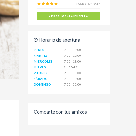
3 VALORACIONES
VER ESTABLECIMIENTO
Horario de apertura
LUNES
7:00—18:00
MARTES
7:00—18:00
MIÉRCOLES
7:00—18:00
JUEVES
CERRADO
VIERNES
7:00—00:00
SÁBADO
7:00—00:00
DOMINGO
7:00—00:00
Comparte con tus amigos