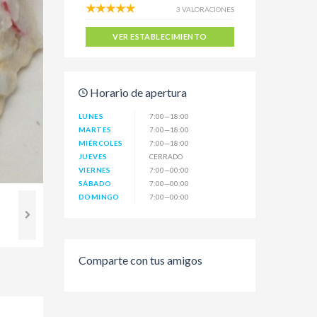
3 VALORACIONES
VER ESTABLECIMIENTO
Horario de apertura
LUNES
7:00—18:00
MARTES
7:00—18:00
MIÉRCOLES
7:00—18:00
JUEVES
CERRADO
VIERNES
7:00—00:00
SÁBADO
7:00—00:00
DOMINGO
7:00—00:00
Comparte con tus amigos